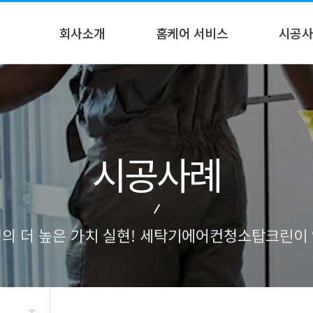
회사소개
홈케어 서비스
시공사
인사말
에어컨 클리닝
시공사
세탁기 클리닝
입주 청소
시공사례
악취차단 시공
새집증후군 시공
원룸/오피스텔 청소
의 더 높은 가치 실현! 세탁기에어컨청소탑크린이