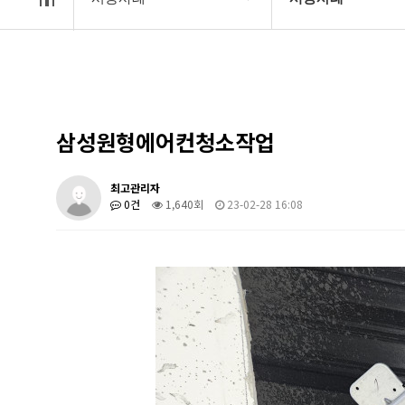
회사소개
시공사례
홈케어 서비스
시공사례
삼성원형에어컨청소작업
견적문의
최고관리자
0건
1,640회
23-02-28 16:08
고객센터