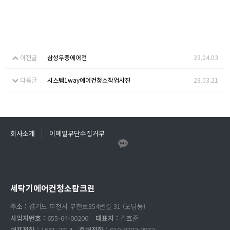
이전글
삼성무풍에어컨
23.04.03
다음글
시스템1way에어컨청소작업사진
23.03.21
회사소개
이메일무단수집거부
세탁기에어컨청소탑크린
주소 :
경기도 부천시 부천로354번길 31 (도당동)
사업자번호 :
655-64-00200
대표자 :
김효준
대표전화 :
1661-2714
휴대전화 :
010-8702-2872