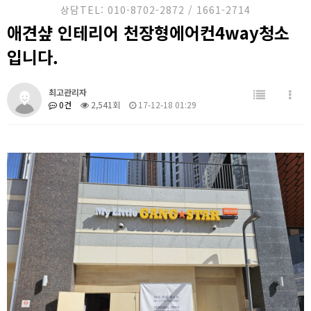
홈케어 서비스
상담TEL: 010-8702-2872 / 1661-2714
애견샾 인테리어 천장형에어컨4way청소
시공사례
입니다.
견적문의
최고관리자
고객센터
0건
2,541회
17-12-18 01:29