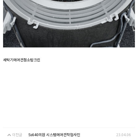
세탁기에어컨첨소탑크린
이전글
Ss640의원 시스템에어컨작업사진
23.04.06