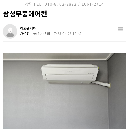
홈케어 서비스
상담TEL: 010-8702-2872 / 1661-2714
삼성무풍에어컨
시공사례
견적문의
최고관리자
0건
1,448회
23-04-03 16:45
고객센터