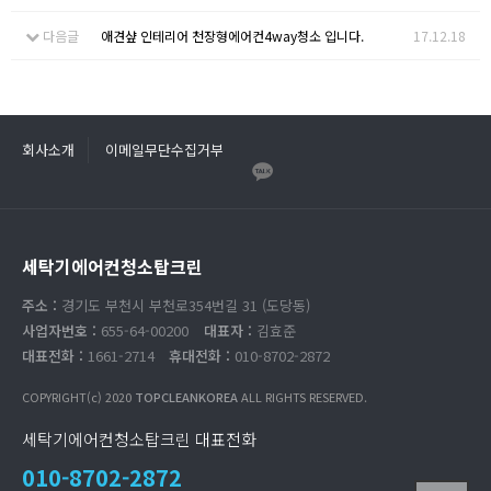
다음글
애견샾 인테리어 천장형에어컨4way청소 입니다.
17.12.18
회사소개
이메일무단수집거부
세탁기에어컨청소탑크린
주소 :
경기도 부천시 부천로354번길 31 (도당동)
사업자번호 :
655-64-00200
대표자 :
김효준
대표전화 :
1661-2714
휴대전화 :
010-8702-2872
COPYRIGHT(c) 2020
TOPCLEANKOREA
ALL RIGHTS RESERVED.
세탁기에어컨청소탑크린 대표전화
010-8702-2872