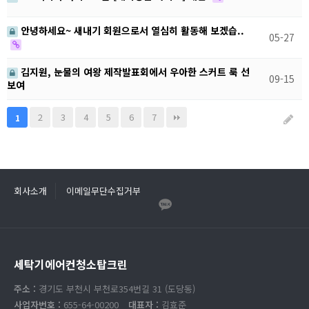
안녕하세요~ 새내기 회원으로서 열심히 활동해 보겠습..
05-27
김지원, 눈물의 여왕 제작발표회에서 우아한 스커트 룩 선
09-15
보여
2
3
4
5
6
7
1
회사소개
이메일무단수집거부
세탁기에어컨청소탑크린
주소 :
경기도 부천시 부천로354번길 31 (도당동)
사업자번호 :
655-64-00200
대표자 :
김효준