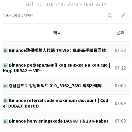
홈케어 서비스
온라인 상담
상담TEL: 010-8702-2872 / 1661-2714
시공사례
Total 102건
1 페이지
견적문의
제목
날짜
고객센터
Binance註冊推薦人代碼 TAIW6：享最高手續費回饋
07-23
Binance реферальний код знижка на комісію |
07-22
Код: UKRA2 — VIP…
강남텐프로 강남퍼펙트 010_3362_7891 최저가예약
07-09
Binance referral code maximum discount | Cod
07-09
e: DUBA3: Best D…
Binance henvisningskode DANK8: Få 20% Rabat
07-09