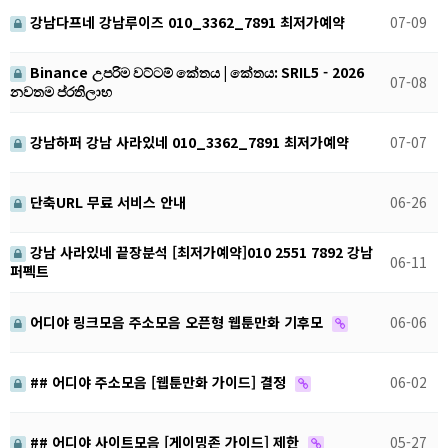
강남다프네 강남루이즈 010_3362_7891 최저가예약
07-09
Binance උපරිම වට්ටම් කේතය | කේතය: SRIL5 - 2026
07-08
නවතම ප්රතිලාභ
강남하퍼 강남 사라있네 010_3362_7891 최저가예약
07-07
단축URL 무료 서비스 안내
06-26
강남 사라있네 끝장분석 [최저가예약]010 2551 7892 강남
06-11
퍼펙트
어디야 링크모음 주소모음 오픈형 웹툰만화 기후모
06-06
## 어디야 주소모음 [웹툰만화 가이드] 결정
06-02
## 어디야 사이트모음 [게이밍존 가이드] 제한
05-27