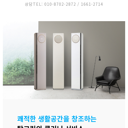
홈케어 서비스
세탁기 클리닝
상담TEL: 010-8702-2872 / 1661-2714
시공사례
입주 청소
견적문의
악취차단 시공
고객센터
새집증후군 시공
원룸/오피스텔 청소
쾌적한 생활공간을 창조하는